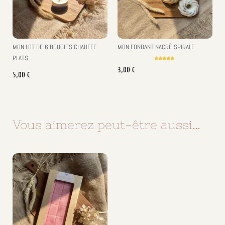
MON LOT DE 6 BOUGIES CHAUFFE-
MON FONDANT NACRÉ SPIRALE
PLATS
Note
3,00
€
5.00
5,00
€
sur 5
Vous aimerez peut-être aussi…