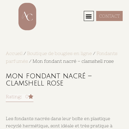
CONTACT
Search Here...
Accueil
/
Boutique de bougies en ligne
/
Fondants
parfumés
/ Mon fondant nacré – clamshell rose
mon fondant nacré –
clamshell rose
Rating: 0
Les fondants nacrés dans leur boîte en plastique
recyclé hermétique, sont idéale et très pratique à