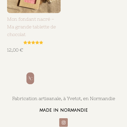
Mon fondant nacré –
Ma grande tablette de
chocolat
Note
12,00
€
5.00
sur 5
Fabrication artisanale, à Yvetot, en Normandie
made in normandie