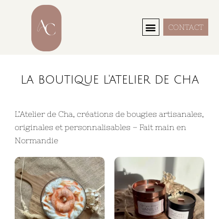
CONTACT
Search Here...
la boutique l'atelier de cha
L’Atelier de Cha, créations de bougies artisanales,
originales et personnalisables – Fait main en
Normandie