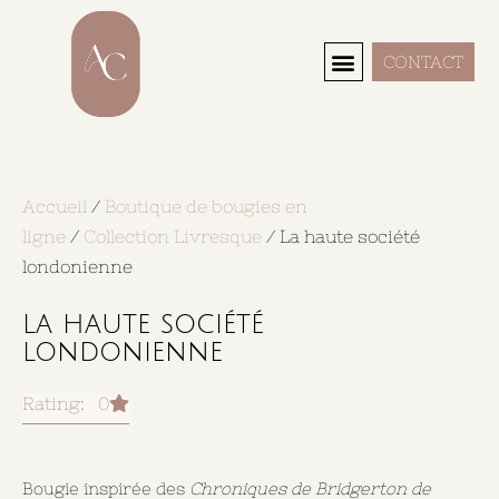
CONTACT
Search Here...
Accueil
/
Boutique de bougies en
ligne
/
Collection Livresque
/ La haute société
londonienne
la haute société
londonienne
Rating: 0
Bougie inspirée des
Chroniques de Bridgerton de