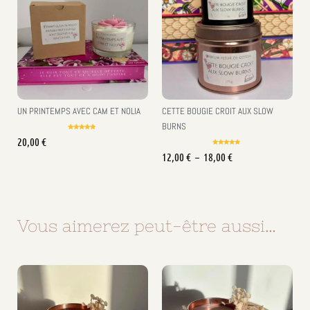
UN PRINTEMPS AVEC CAM ET NOLIA
CETTE BOUGIE CROIT AUX SLOW
BURNS
Note
20,00
€
5.00
sur 5
Note
12,00
€
–
18,00
€
5.00
sur 5
Vous aimerez peut-être aussi…