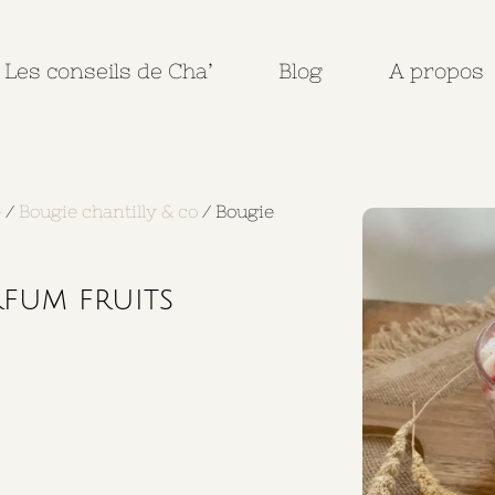
Les conseils de Cha’
Blog
A propos
e
/
Bougie chantilly & co
/ Bougie
rfum fruits