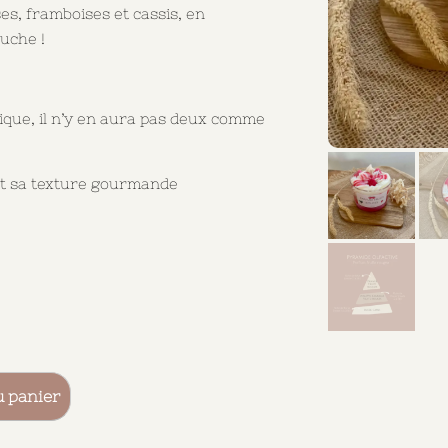
ses, framboises et cassis, en
ouche !
ique, il n’y en aura pas deux comme
et sa texture gourmande
u panier