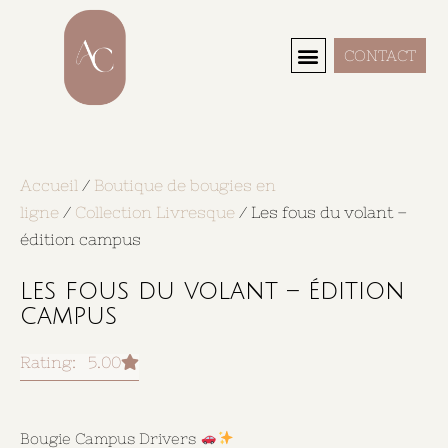
CONTACT
Search Here...
Accueil
/
Boutique de bougies en
ligne
/
Collection Livresque
/ Les fous du volant –
édition campus
les fous du volant – édition
campus
Rating: 5.00
Bougie Campus Drivers