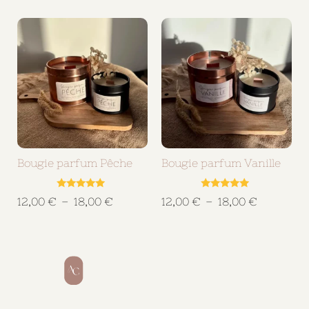
Bougie parfum Pêche
Bougie parfum Vanille
Note
Note
12,00
€
–
18,00
€
12,00
€
–
18,00
€
5.00
5.00
sur 5
sur 5