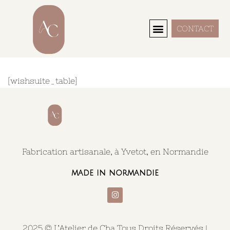
CONTACT
Search Here...
[wishsuite_table]
Fabrication artisanale, à Yvetot, en Normandie
made in normandie
2025 © L’Atelier de Cha Tous Droits Réservés |